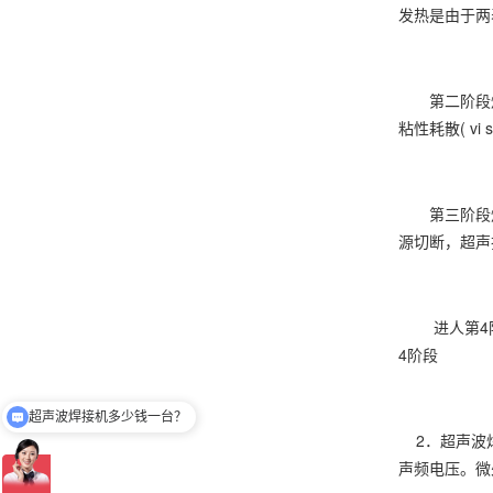
发热是由于两
第二阶段熔
粘性耗散( vi sc
第三阶段焊
源切断，超声
进人第4阶段
4阶段
超声波焊接机多少钱一台？
现在有优惠活动吗
2．超声波焊
声频电压。微