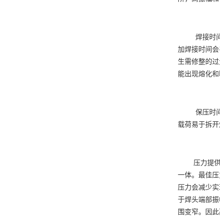
焊接时间焊
加焊接时间会
生需修整的过
能出现熔化和
保压时间是指
载荷易于拆开
压力提供了
一体。最佳压
压力会减少实
于焊头端部振
围变窄。因此