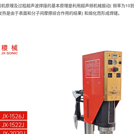
原理及过程超声波焊接的基本原理是利用超声频机械振动( 频率为10到70K
 发热是由于表面和分子间摩擦综合作用的结果) 和熔化而形成焊缝。