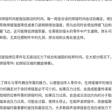
接时间是施加振动的时间。每一用途合适的焊接时间由试验确定。增加
导致焊缝强度降低或者只是稍稍增加强度，而与此同时会增加焊缝飞边和
量飞边，这可能降低焊缝质量，在需密封接头的零件中产生漏隙。焊头可
断裂，尤其在模制件中的孔洞、焊合线和尖角处是这样。
焊后零件在无振动压力下结合和凝固的标称时间。在大部分情况下，它
焊接零件( 如焊前压缩的螺旋弹簧)。
焊头与零件耦合所需的静力，以便振动传人零件中。在焊接循环的保压
力的确定对于良好焊接是必不可少的。如果压力过低，会造成能量传递差
现相同位移所需的焊接时间。如果压力过高，会造成沿流动方向的分子取
幅来说压力过高，可能会过载、使焊头停止。在超声波焊接中，高振幅需
高振幅时最重要的是找到最佳压力。大多数超声波焊接是在恒压或恒力下