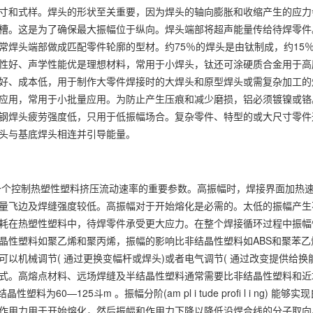
寸和式样。焊头的形状至关重要，因为焊头的轴向膨胀和收缩产生的应力
槽。这是为了确保最大振幅位于纵向。焊头端部将超声能量传给待焊零件
常焊头端部做成匹配零件轮廓的型材。约75％的焊头是由钛制成，约15％由
性好、声学性能优是理想材料，常用于小焊头，钛还可涂硬质合金用于高
好、成本低，用于制作大零件焊接时的大焊头和原型焊头或需复杂加工的
应用，常用于小批量应用。为防止产生压痕和减少磨损，铝必须镀镍或铬
钢焊头疲劳强度低，只用于低振幅场合。复杂零件、特型的或大尺寸零件通
头与基底焊头相连并引导能量。
控制热塑性塑料挤压流动速率的重要参数。高振幅时，焊接界面加热速
量飞边及焊缝强度较低。高振幅对于开始熔化是必需的。太低的振幅产生
耗在热塑性塑料中，待焊零件承受更大应力。在整个焊接循环过程中振幅
晶性塑料如聚乙烯和聚丙烯，振幅的影响比非结晶性塑料如ABS和聚苯
可以机械调节( 通过更换变幅杆或焊头)或者电气调节( 通过改变提供给
式。高熔点材料、远场焊缝及半结晶性塑料通常需要比非结晶性塑料和近
结晶性塑料为60—125斗m 。振幅分阶(am pl i tude profi l i
作用力用于开始熔化，然后振幅和作用力下降以降低沿焊合线的分子取向