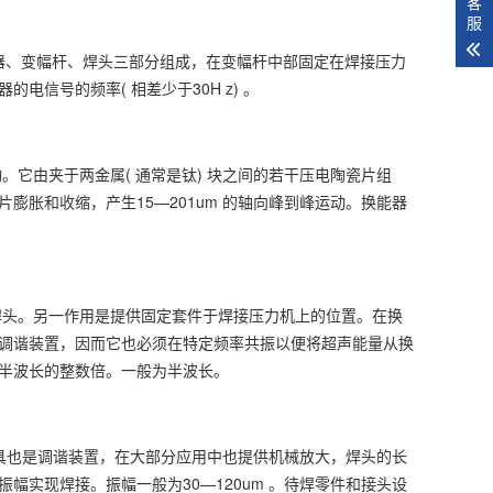
客
服
般由换能器、变幅杆、焊头三部分组成，在变幅杆中部固定在焊接压力
信号的频率( 相差少于30H z) 。
由夹于两金属( 通常是钛) 块之间的若干压电陶瓷片组
胀和收缩，产生15—201um 的轴向峰到峰运动。换能器
头。另一作用是提供固定套件于焊接压力机上的位置。在换
调谐装置，因而它也必须在特定频率共振以便将超声能量从换
半波长的整数倍。一般为半波长。
也是调谐装置，在大部分应用中也提供机械放大，焊头的长
实现焊接。振幅一般为30—120um 。待焊零件和接头设