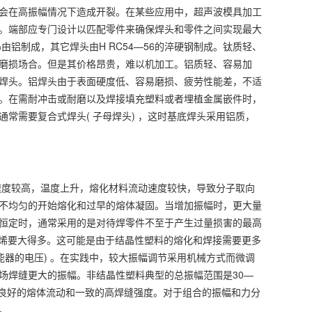
会在高振幅情况下造成开裂。在某些应用中，超声波模具加工
。端部应专门设计以匹配零件来确保焊头和零件之间实现最大
铝制成，其它焊头由H RC54—56的淬硬钢制成。钛质轻、
磨损场合。但是其价格昂贵，难以机加工。铝质轻、容易加
焊头。铝焊头由于表面硬度低、容易磨损、疲劳性能差，不适
。在需耐冲击或耐磨以及焊接填充塑料或者埋植金属嵌件时，
常需要复合式焊头( 子母焊头) ，这时基底焊头采用铝质，
度较高，温度上升，熔化材料流动速度较快，导致分子取向
不均匀的开始熔化和过早的熔体凝固。当增加振幅时，更大量
恒定时，通常采用的是对待焊零件不至于产生过量损害的最高
乙烯要大得多。这可能是由于结晶性塑料的熔化和焊接需要更多
换能器的电压) 。在实践中，较大振幅调节采用机械方式而微调
场焊缝更大的振幅。非结晶性塑料典型的总振幅范围是30—
 ng) 能够实现良好的熔体流动和一致的高焊缝强度。对于组合的振幅和力分
。