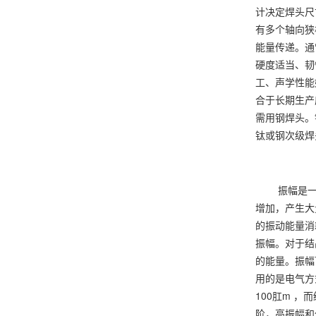
计决定焊头尺
有多个轴向狭
能量传递。通
硬度适当、韧
工、声学性能
合于长期生产
需用钢焊头。
钛或钢次级焊
振幅是一个
增加，产生大
的振动能量消
振幅。对于结
的能量。振幅
用的是电气方
100肛m ，而
阶，高振幅和