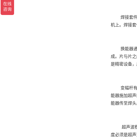
焊接套件( w
机上。焊接套
换能器通过逆
成。片与片之
是精密设备，
变幅杆有两
能器施加超声
能器传至焊头
超声波模具
度必须是超声