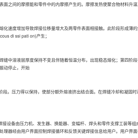
表面之间的摩擦能和零件中的内摩擦产生的。摩擦发热使聚合物材料升温
化速度增加导致焊接位移量增大及两零件表面相接触。此阶段形成薄的
ous di ssi pati on)产生；
缝中溶液层厚度保持不变且伴随着恒温分布，出现稳态熔化；第四阶段
振动停止，开始
。压力得以保持，使部分额外熔液挤出结合面。在焊缝冷却和凝固时达到
接设备由压力机、发生器、换能器、变幅杆、焊头和零件支撑工装等组成。超
处理器经由用户界面控制焊接循环和反馈关键焊接信息给用户。用户界面