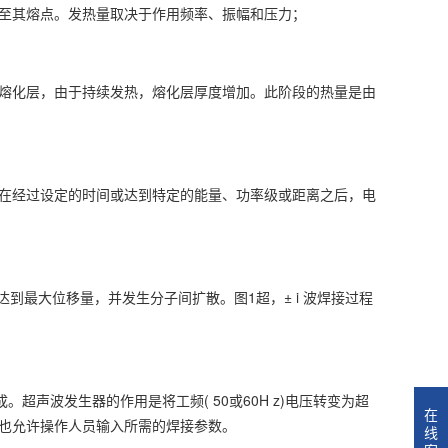
至其熔点。发热量取决于作用频率、振幅和压力；
熔化层，由于持续发热，熔化层厚度增加。此阶段的热量是由
在经过设定的时间或达到特定的能量、功率级或距离之后，电
最大位移量，并发生分子间扩散。图1超，± i 波焊接过程
声波发生器的作用是将工频( 50或60H z)电压转变为超
在
也允许操作人员输入所需的焊接参数。
线