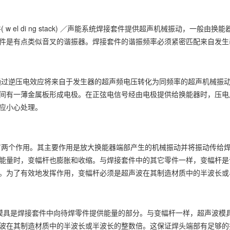
 el di ng stack) ／声能系统焊接套件提供超声机械振动，一
件是有点类似音叉的谐振器。焊接套件的谐振频率必须紧密匹配来自发生器的电
压电效应将来自于发生器的超声频电压转化为同频率的超声机械振动。它
间有一薄金属板形成电极。在正弦电信号经由电极提供给换能器时，压电片膨
应小心处理。
个作用。其主要作用是放大换能器端部产生的机械振动并将振动传给焊
能量时，变幅杆也膨胀和收缩。与焊接套件中的其它零件一样，变幅杆是
。为了有效地发挥作用，变幅杆必须是超声波在其制造材质中的半波长或
是焊接套件中向待焊零件提供能量的部分。与变幅杆一样，超声波模具
波在其制造材质中的半波长或半波长的整数倍。这保证焊头端部有足够的振幅